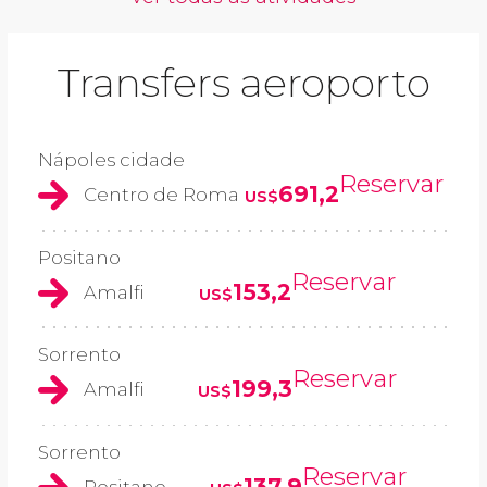
Transfers aeroporto
Nápoles cidade
Reservar
691,2
Centro de Roma
US$
Positano
Reservar
153,2
Amalfi
US$
Sorrento
Reservar
199,3
Amalfi
US$
Sorrento
Reservar
137,9
Positano