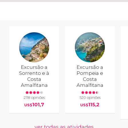
Excursão a
Excursão a
Sorrento e à
Pompeia e
Costa
Costa
Amalfitana
Amalfitana
2118 opiniões
520 opiniões
101,7
115,2
US$
US$
ver todas as atividades