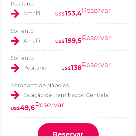
Positano
Reservar
153,4
Amalfi
US$
Sorrento
Reservar
199,5
Amalfi
US$
Sorrento
Reservar
138
Positano
US$
Aeroporto de Nápoles
Estação de trem Napoli Centrale
Reservar
49,6
US$
Reservar