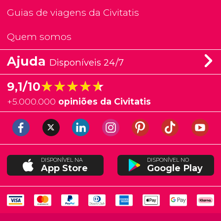
Guias de viagens da Civitatis
Quem somos
Ajuda
Disponíveis 24/7
★★★★★
★★★★★
9,1/10
+
5.000.000
opiniões da Civitatis
DISPONÍVEL NA
DISPONÍVEL NO
App Store
Google Play