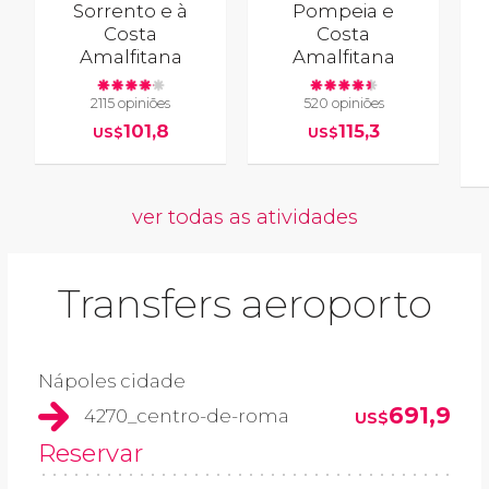
Sorrento e à
Pompeia e
Costa
Costa
Amalfitana
Amalfitana
2115 opiniões
520 opiniões
101,8
115,3
US$
US$
ver todas as atividades
Transfers aeroporto
Nápoles cidade
691,9
4270_centro-de-roma
US$
Reservar