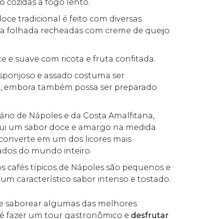
o cozidas a fogo lento.
 doce tradicional é feito com diversas
 folhada recheadas com creme de queijo
ce e suave com ricota e fruta confitada.
esponjoso e assado costuma ser
 embora também possa ser preparado
inário de Nápoles e da Costa Amalfitana,
sui um sabor doce e amargo na medida
 converte em um dos licores mais
dos do mundo inteiro.
 os cafés típicos de Nápoles são pequenos e
m característico sabor intenso e tostado.
e saborear algumas das melhores
 fazer um tour gastronômico e
desfrutar