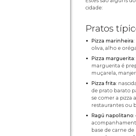
Estes são alguns do
cidade:
Pratos típi
Pizza marinheira
oliva, alho e orég
Pizza marguerita
marguerita é pre
muçarela, manjeri
Pizza frita
: nasci
de prato barato p
se comer a pizza
restaurantes ou b
Ragú napolitano
:
acompanhamento d
base de carne de