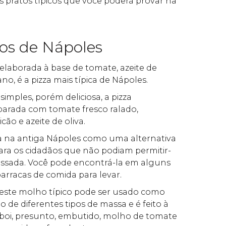
s pratos típicos que você poderá provar na
cos de Nápoles
: elaborada à base de tomate, azeite de
ano, é a pizza mais típica de Nápoles.
: simples, porém deliciosa, a pizza
parada com tomate fresco ralado,
cão e azeite de oliva.
da na antiga Nápoles como uma alternativa
ara os cidadãos que não podiam permitir-
 assada. Você pode encontrá-la em alguns
arracas de comida para levar.
 este molho típico pode ser usado como
e diferentes tipos de massa e é feito à
 boi, presunto, embutido, molho de tomate