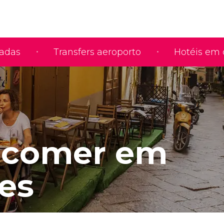
iadas
Transfers aeroporto
Hotéis em 
 comer em
es