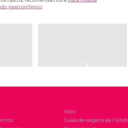
tos típicos, recomendamos a
visita guiada
ado gastronômico
.
Voos
entos
Guias de viagens da Civitati