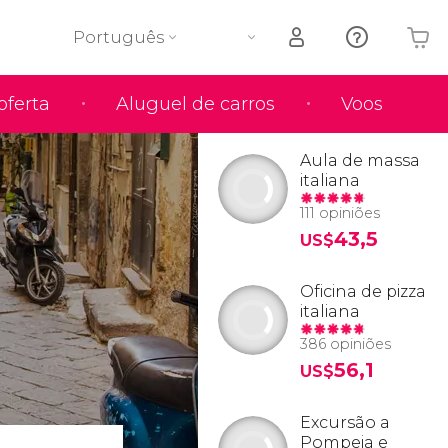
Português
oferta
Aluguel de carros
Voos
O seu carrinho está vazio
Aula de massa
italiana
111 opiniões
43,5
US$
Oficina de pizza
italiana
386 opiniões
56,1
US$
Excursão a
Pompeia e