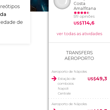
Costa
ereótipos
Amalfitana
 da
519 opiniões
riedade de
114,6
US$
ver todas as atividades
TRANSFERS
AEROPORTO
Aeroporto de Nápoles
49,3
Estação de
US$
comboios
Napoli
Centrale
Aeroporto de Nápoles