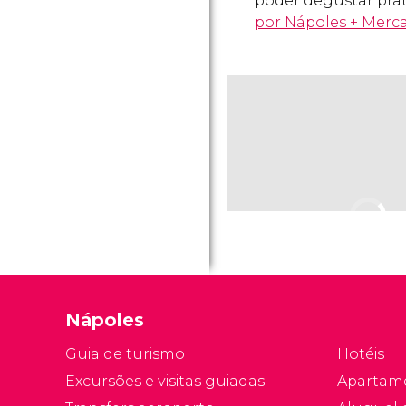
poder degustar pra
por Nápoles + Merc
Nápoles
Guia de turismo
Hotéis
Excursões e visitas guiadas
Apartam