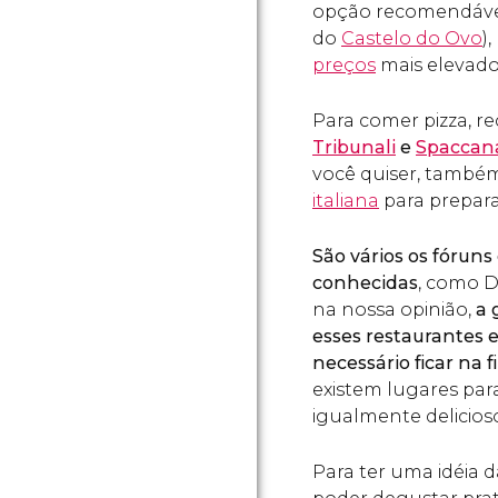
opção recomendável
do
Castelo do Ovo
)
preços
mais elevado
Para comer pizza, 
Tribunali
e
Spaccana
você quiser, també
italiana
para preparar
São vários os fórun
conhecidas
, como D
na nossa opinião,
a 
esses restaurantes 
necessário ficar na f
existem lugares par
igualmente delicios
Para ter uma idéia 