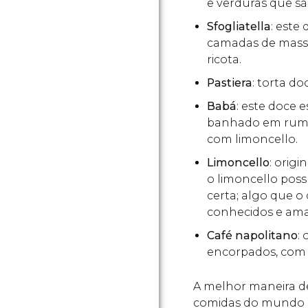
e verduras que sã
Sfogliatella
: este
camadas de massa
ricota.
Pastiera
: torta do
Babá
: este doce 
banhado em rum,
com limoncello.
Limoncello
: orig
o limoncello pos
certa; algo que o
conhecidos e ama
Café napolitano
:
encorpados, com u
A melhor maneira d
comidas do mundo é