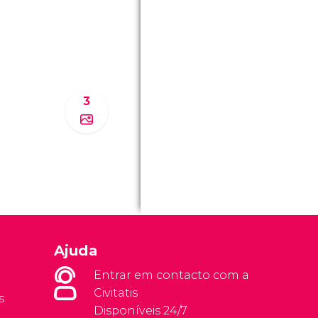
3
Ajuda
Entrar em contacto com a
Civitatis
s
Disponíveis 24/7