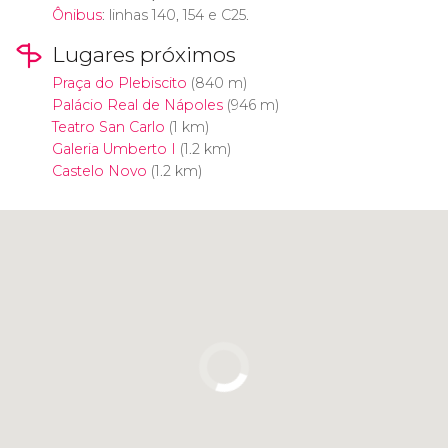
Ônibus
: linhas 140, 154 e C25.
Lugares próximos
Praça do Plebiscito
(840 m)
Palácio Real de Nápoles
(946 m)
Teatro San Carlo
(1 km)
Galeria Umberto I
(1.2 km)
Castelo Novo
(1.2 km)
Clique para usar o mapa